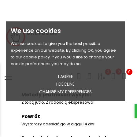
We use cookies
We use cookies to give you the best possible
experience on our website. By clicking OK, you agree
to our cookie policy. If you would like to change your
cookie preferences you may do so
0
0
0
I AGREE
I DECLINE
CHANGE MY PREFERENCES
Metody płatności i wysyłki
Z tobą jutro. Z radością ekspresowo!
Powrót
Wystarczy odesłać go w ciągu 14 dni!