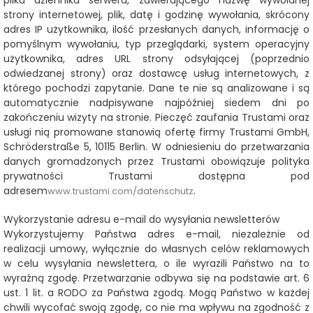
pliku dziennika serwera, zawierającego nazwę wywołanej
strony internetowej, plik, datę i godzinę wywołania, skrócony
adres IP użytkownika, ilość przesłanych danych, informację o
pomyślnym wywołaniu, typ przeglądarki, system operacyjny
użytkownika, adres URL strony odsyłającej (poprzednio
odwiedzanej strony) oraz dostawcę usług internetowych, z
którego pochodzi zapytanie. Dane te nie są analizowane i są
automatycznie nadpisywane najpóźniej siedem dni po
zakończeniu wizyty na stronie. Pieczęć zaufania Trustami oraz
usługi nią promowane stanowią ofertę firmy Trustami GmbH,
Schröderstraße 5, 10115 Berlin. W odniesieniu do przetwarzania
danych gromadzonych przez Trustami obowiązuje polityka
prywatności Trustami dostępna pod
adresem
.
www.trustami.com/datenschutz
Wykorzystanie adresu e-mail do wysyłania newsletterów
Wykorzystujemy Państwa adres e-mail, niezależnie od
realizacji umowy, wyłącznie do własnych celów reklamowych
w celu wysyłania newslettera, o ile wyrazili Państwo na to
wyraźną zgodę. Przetwarzanie odbywa się na podstawie art. 6
ust. 1 lit. a RODO za Państwa zgodą. Mogą Państwo w każdej
chwili wycofać swoją zgodę, co nie ma wpływu na zgodność z