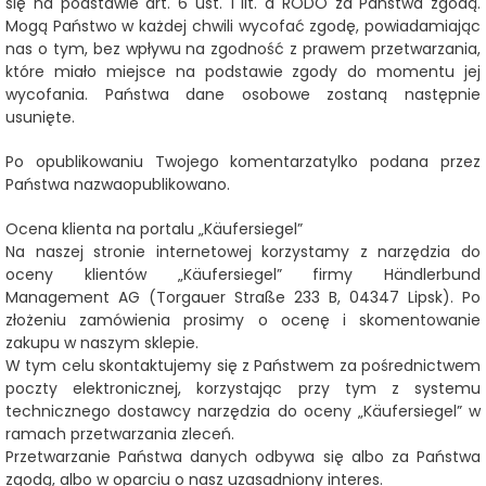
się na podstawie art. 6 ust. 1 lit. a RODO za Państwa zgodą.
Mogą Państwo w każdej chwili wycofać zgodę, powiadamiając
nas o tym, bez wpływu na zgodność z prawem przetwarzania,
które miało miejsce na podstawie zgody do momentu jej
wycofania. Państwa dane osobowe zostaną następnie
usunięte.
Po opublikowaniu Twojego komentarza
tylko podana przez
Państwa nazwa
opublikowano.
Ocena klienta na portalu „Käufersiegel”
Na naszej stronie internetowej korzystamy z narzędzia do
oceny klientów „Käufersiegel” firmy Händlerbund
Management AG (Torgauer Straße 233 B, 04347 Lipsk). Po
złożeniu zamówienia prosimy o ocenę i skomentowanie
zakupu w naszym sklepie.
W tym celu skontaktujemy się z Państwem za pośrednictwem
poczty elektronicznej, korzystając przy tym z systemu
technicznego dostawcy narzędzia do oceny „Käufersiegel” w
ramach przetwarzania zleceń.
Przetwarzanie Państwa danych odbywa się albo za Państwa
zgodą, albo w oparciu o nasz uzasadniony interes.