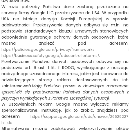
użytkowników.
W razie potrzeby Państwa dane zostaną przekazane na
serwery firmy Google LLC
przekazywane do USA. W przypadku
USA nie istnieje decyzja Komisji Europejskiej w sprawie
adekwatności. Przekazywanie danych odbywa się m.in. na
podstawie standardowych klauzul umownych stanowiących
odpowiednie gwarancje ochrony danych osobowych, które
można znaleźć pod adresem:
i
https://policies.google.com/privacy/frameworks
.
https://business.safety.google/adscontrollerterms/
Przetwarzanie Państwa danych osobowych odbywa się na
podstawie art. 6 ust. 1 lit. f RODO, wynikającego z naszego
nadrzędnego uzasadnionego interesu, jakim jest kierowanie do
odwiedzających stronę reklam dostosowanych do ich
zainteresowań.
Mają Państwo prawo w dowolnym momencie
sprzeciwić się przetwarzaniu Państwa danych osobowych z
przyczyn wynikających z Państwa szczególnej sytuacji.
W ustawieniach reklam Google można wyłączyć reklamy
spersonalizowane. Instrukcję, jak to zrobić, znajdziesz pod
adresem
https://support.google.com/ads/answer/2662922?
hl=de
Alternatywnie można zablokować wykorzystywanie plików