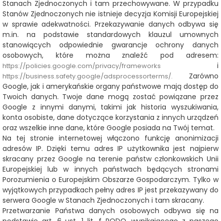
Stanach Zjednoczonych i tam przechowywane. W przypadku
Stanów Zjednoczonych nie istnieje decyzja Komisji Europejskiej
w sprawie adekwatności. Przekazywanie danych odbywa się
m.in. na podstawie standardowych klauzul umownych
stanowiących odpowiednie gwarancje ochrony danych
osobowych, które można znaleźć pod adresem:
i
https://policies.google.com/privacy/frameworks
Zarówno
https://business.safety.google/adsprocessorterms/.
Google, jak i amerykańskie organy państwowe mają dostęp do
Twoich danych. Twoje dane mogą zostać powiązane przez
Google z innymi danymi, takimi jak historia wyszukiwania,
konta osobiste, dane dotyczące korzystania z innych urządzeń
oraz wszelkie inne dane, które Google posiada na Twój temat.
Na tej stronie internetowej włączono funkcję anonimizacji
adresów IP. Dzięki temu adres IP użytkownika jest najpierw
skracany przez Google na terenie państw członkowskich Unii
Europejskiej lub w innych państwach będących stronami
Porozumienia o Europejskim Obszarze Gospodarczym. Tylko w
wyjątkowych przypadkach pełny adres IP jest przekazywany do
serwera Google w Stanach Zjednoczonych i tam skracany.
Przetwarzanie Państwa danych osobowych odbywa się na