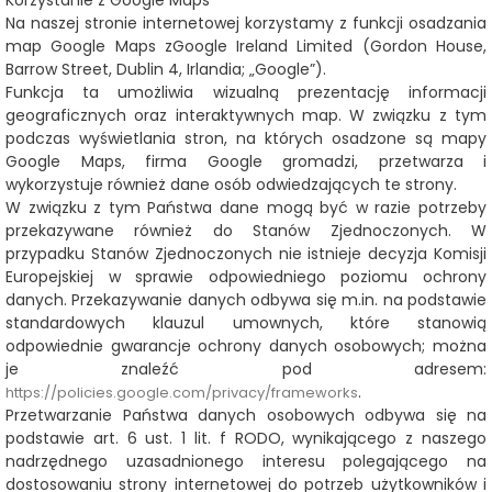
Korzystanie z Google Maps
Na naszej stronie internetowej korzystamy z funkcji osadzania
map Google Maps z
Google Ireland Limited (Gordon House,
Barrow Street, Dublin 4, Irlandia;
„Google”).
Funkcja ta umożliwia wizualną prezentację informacji
geograficznych oraz interaktywnych map. W związku z tym
podczas wyświetlania stron, na których osadzone są mapy
Google Maps, firma Google gromadzi, przetwarza i
wykorzystuje również dane osób odwiedzających te strony.
W związku z tym Państwa dane mogą być w razie potrzeby
przekazywane również do Stanów Zjednoczonych. W
przypadku Stanów Zjednoczonych nie istnieje decyzja Komisji
Europejskiej w sprawie odpowiedniego poziomu ochrony
danych. Przekazywanie danych odbywa się m.in. na podstawie
standardowych klauzul umownych, które stanowią
odpowiednie gwarancje ochrony danych osobowych; można
je znaleźć pod adresem:
.
https://policies.google.com/privacy/frameworks
Przetwarzanie Państwa danych osobowych odbywa się na
podstawie art. 6 ust. 1 lit. f RODO, wynikającego z naszego
nadrzędnego uzasadnionego interesu polegającego na
dostosowaniu strony internetowej do potrzeb użytkowników i