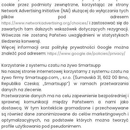
cookie przez podmioty zewnętrzne, korzystając ze strony
Network Advertising Initiative (NAI) służącej do wyłączania tych
plików pod adresem
i zastosować się do
https://www.networkadvertising.org/choices/
zawartych tam dalszych wskazówek dotyczących rezygnacji.
Wówczas nie zostaną Państwo uwzględnieni w statystykach
śledzenia konwersji.
Więcej informacji oraz politykę prywatności Google można
znaleźć pod adresem:
https://www.google.de/policies/privacy/
Korzystanie z systemu czatu na żywo Smartsupp
Na naszej stronie internetowej korzystamy z systemu czatu na
żywo firmy Smartsupp.com, , s.r.o. (Šumavská 31, 602 00 Brno,
Republika Czeska; „Smartsupp”) w ramach przetwarzania
danych na zlecenie.
Przetwarzanie danych ma na celu zapewnienie bezpośredniej i
sprawnej komunikacji między Państwem a nami jako
dostawcą. W tym kontekście gromadzone i przechowywane
są również dane zanonimizowane do celów marketingowych i
optymalizacyjnych, na podstawie których można tworzyć
profile użytkowania pod pseudonimem.