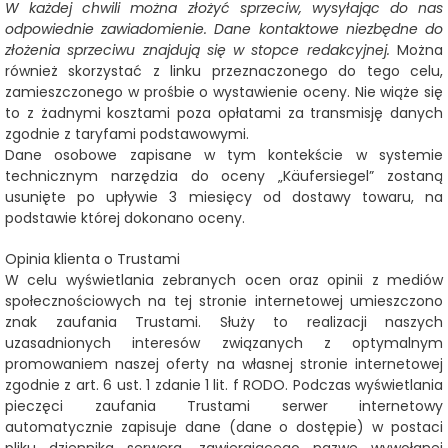
W każdej chwili można złożyć sprzeciw, wysyłając do nas
odpowiednie zawiadomienie. Dane kontaktowe niezbędne do
złożenia sprzeciwu znajdują się w stopce redakcyjnej.
Można
również skorzystać z linku przeznaczonego do tego celu,
zamieszczonego w prośbie o wystawienie oceny. Nie wiąże się
to z żadnymi kosztami poza opłatami za transmisję danych
zgodnie z taryfami podstawowymi.
Dane osobowe zapisane w tym kontekście w systemie
technicznym narzędzia do oceny „Käufersiegel” zostaną
usunięte po upływie 3 miesięcy od dostawy towaru, na
podstawie której dokonano oceny.
Opinia klienta o Trustami
W celu wyświetlania zebranych ocen oraz opinii z mediów
społecznościowych na tej stronie internetowej umieszczono
znak zaufania Trustami. Służy to realizacji naszych
uzasadnionych interesów związanych z optymalnym
promowaniem naszej oferty na własnej stronie internetowej
zgodnie z art. 6 ust. 1 zdanie 1 lit. f RODO. Podczas wyświetlania
pieczęci zaufania Trustami serwer internetowy
automatycznie zapisuje dane (dane o dostępie) w postaci