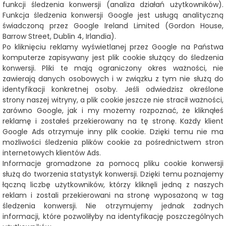
funkcji śledzenia konwersji (analiza działań użytkowników).
Funkcja śledzenia konwersji Google jest usługą analityczną
świadczoną przez Google Ireland Limited (Gordon House,
Barrow Street, Dublin 4, Irlandia).
Po kliknięciu reklamy wyświetlanej przez Google na Państwa
komputerze zapisywany jest plik cookie służący do śledzenia
konwersji. Pliki te mają ograniczony okres ważności, nie
zawierają danych osobowych i w związku z tym nie służą do
identyfikacji konkretnej osoby. Jeśli odwiedzisz określone
strony naszej witryny, a plik cookie jeszcze nie stracił ważności,
zarówno Google, jak i my możemy rozpoznać, że kliknąłeś
reklamę i zostałeś przekierowany na tę stronę. Każdy klient
Google Ads otrzymuje inny plik cookie. Dzięki temu nie ma
możliwości śledzenia plików cookie za pośrednictwem stron
internetowych klientów Ads.
Informacje gromadzone za pomocą pliku cookie konwersji
służą do tworzenia statystyk konwersji. Dzięki temu poznajemy
łączną liczbę użytkowników, którzy kliknęli jedną z naszych
reklam i zostali przekierowani na stronę wyposażoną w tag
śledzenia konwersji. Nie otrzymujemy jednak żadnych
informacji, które pozwoliłyby na identyfikację poszczególnych