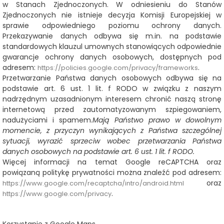
w Stanach Zjednoczonych. W odniesieniu do Stanów
Zjednoczonych nie istnieje decyzja Komisji Europejskiej w
sprawie odpowiedniego poziomu ochrony danych.
Przekazywanie danych odbywa się m.in. na podstawie
standardowych klauzul umownych stanowiących odpowiednie
gwarancje ochrony danych osobowych, dostępnych pod
adresem:
.
https://policies.google.com/privacy/frameworks
Przetwarzanie Państwa danych osobowych odbywa się na
podstawie art. 6 ust. 1 lit. f RODO w związku z naszym
nadrzędnym uzasadnionym interesem
chronić naszą stronę
internetową przed zautomatyzowanym szpiegowaniem,
nadużyciami i spamem.
Mają Państwo prawo w dowolnym
momencie, z przyczyn wynikających z Państwa szczególnej
sytuacji, wyrazić sprzeciw wobec przetwarzania Państwa
danych osobowych na podstawie art. 6 ust. 1 lit. f RODO.
Więcej informacji na temat Google reCAPTCHA oraz
powiązaną politykę prywatności można znaleźć pod adresem:
oraz
https://www.google.com/recaptcha/intro/android.html
.
https://www.google.com/privacy