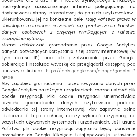
podstawie art. 6 ust. 1 lit. f RODO, wynikającego z naszego
nadrzędnego uzasadnionego interesu polegającego na
dostosowaniu strony internetowej do potrzeb użytkowników i
ukierunkowaniu jej na konkretne cele.
Mają Państwo prawo w
dowolnym momencie sprzeciwić się przetwarzaniu Państwa
danych osobowych z przyczyn wynikających z Państwa
szczególnej sytuacji.
Można zablokować gromadzenie przez Google Analytics
danych dotyczących korzystania z tej strony internetowej (w
tym adresu IP) oraz ich przetwarzanie przez Google,
pobierając i instalując wtyczkę do przeglądarki dostępną pod
poniższym linkiem:
https://tools.google.com/dlpage/gaoptout?
hl=de
Aby zapobiec gromadzeniu i przechowywaniu danych przez
Google Analytics na różnych urządzeniach, można ustawić plik
cookie rezygnacji. Pliki cookie rezygnacji uniemożliwiają
przyszłe gromadzenie danych użytkownika podczas
odwiedzania tej strony internetowej. Aby zapewnić pełną
skuteczność tego działania, należy wykonać rezygnację na
wszystkich używanych systemach i urządzeniach. Jeśli usuną
Państwo plik cookie rezygnacji, zapytania będą ponownie
przesyłane do Google. Kliknięcie tutaj spowoduje ustawienie