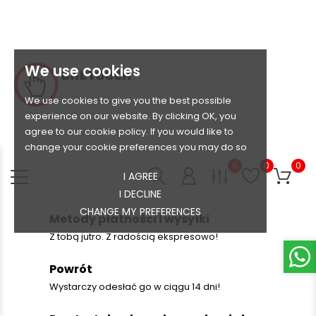
We use cookies
We use cookies to give you the best possible
experience on our website. By clicking OK, you
agree to our cookie policy. If you would like to
change your cookie preferences you may do so
0
0
0
I AGREE
I DECLINE
CHANGE MY PREFERENCES
Metody płatności i wysyłki
Z tobą jutro. Z radością ekspresowo!
Powrót
Wystarczy odesłać go w ciągu 14 dni!