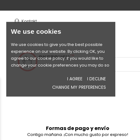
Kontakt
We use cookies
We use cookies to give you the best possible
experience on our website. By clicking OK, you
agree to our cookie policy. If you would like to
change your cookie preferences you may do so
I AGREE
I DECLINE
CHANGE MY PREFERENCES
Formas de pago y envío
Contigo mañana. ¡Con mucho gusto por expreso!