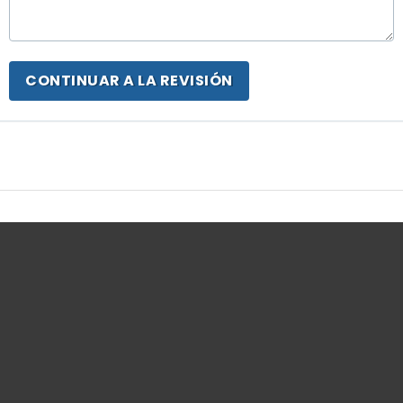
CONTINUAR A LA REVISIÓN
il para
Términos y condiciones
Información per
Derecho de retiro
Devoluciones d
ior
Política de privacidad
Pedidos
Pago y envío
Facturas por ab