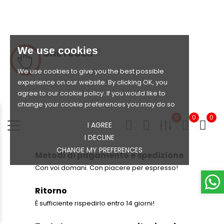
We use cookies
We use cookies to give you the best possible
experience on our website. By clicking OK, you
agree to our cookie policy. If you would like to
change your cookie preferences you may do so
0
0
0
I AGREE
I DECLINE
CHANGE MY PREFERENCES
Metodi di pagamento e spedizione
Con voi domani. Con piacere per espresso!
Ritorno
È sufficiente rispedirlo entro 14 giorni!