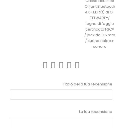
Cassa acustica
Olifant Bluetooth
4.0+EDR(!) di G-
TELWARE®/
legno di faggio
certificato FSC®
/ jack da 3,5 mm
/ suono caldo e
sonoro
Titolo della tua recensione
La tua recensione