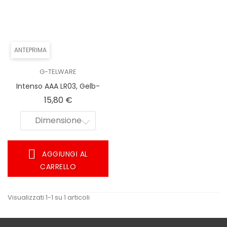
ANTEPRIMA
G-TELWARE
Intenso AAA LR03, Gelb-
Schwarz, 40 Pack
Prezzo
15,80 €
Dimensione
AGGIUNGI AL
CARRELLO
Visualizzati 1-1 su 1 articoli