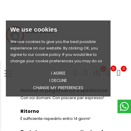
We use cookies
We use cookies to give you the best possible
experience on our website. By clicking OK, you
agree to our cookie policy. If you would like to
change your cookie preferences you may do so
0
0
0
I AGREE
I DECLINE
CHANGE MY PREFERENCES
Metodi di pagamento e spedizione
Con voi domani. Con piacere per espresso!
Ritorno
È sufficiente rispedirlo entro 14 giorni!