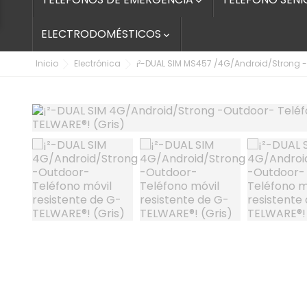

ELECTRODOMÉSTICOS

Inicio
Electrónica
¡²-DUAL SIM MS457 /4G/Android/Strong -