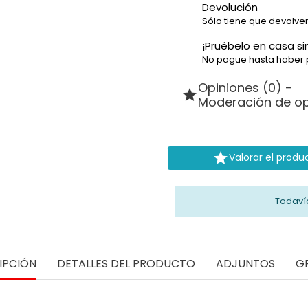
Devolución
Sólo tiene que devolver
¡Pruébelo en casa si
No pague hasta haber 
Opiniones (0) -

Moderación de op

Valorar el produ
Todaví
IPCIÓN
DETALLES DEL PRODUCTO
ADJUNTOS
G
Procesador Quad Core 1.3 GHz/ IP68/ DualSIM/