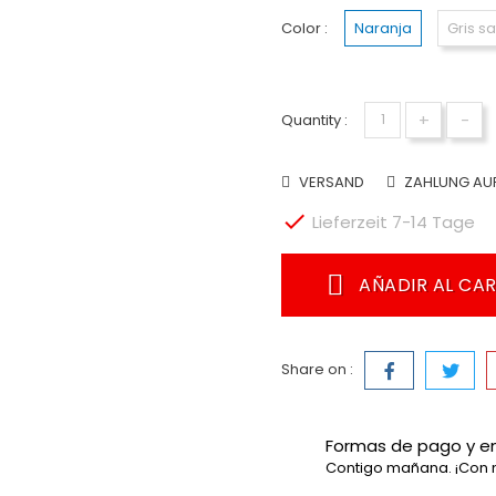
Color :
Naranja
Gris s
+
-
Quantity :
VERSAND
ZAHLUNG AU

Lieferzeit 7-14 Tage
AÑADIR AL CA
Share on :
Formas de pago y e
Contigo mañana. ¡Con 