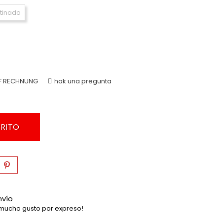
atinado
F RECHNUNG
hak una pregunta
RRITO
nvío
mucho gusto por expreso!