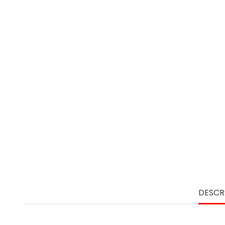
DESCR
Tiempo en espera: 420h/ Tiempo en conversación: 25h/ 