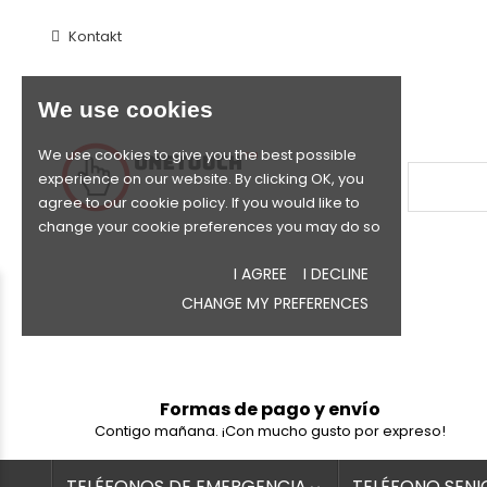
Kontakt
We use cookies
We use cookies to give you the best possible
experience on our website. By clicking OK, you
agree to our cookie policy. If you would like to
change your cookie preferences you may do so
I AGREE
I DECLINE
CHANGE MY PREFERENCES
Formas de pago y envío
Contigo mañana. ¡Con mucho gusto por expreso!
TELÉFONOS DE EMERGENCIA
TELÉFONO SENI