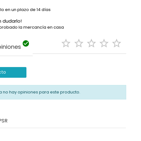
lo en un plazo de 14 días
n dudarlo!
probado la mercancía en casa






iniones
cto
a no hay opiniones para este producto.
PSR