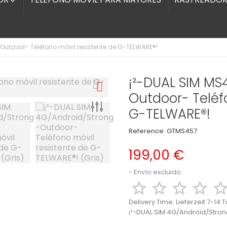

Outdoor- Teléfono móvil resistente de G-TELWARE®!
¡²-DUAL SIM MS
Outdoor- Teléf
G-TELWARE®!
Reference:
GTMS457
199,00 €
Envío excluido




Delivery Time:
Lieferzeit 7-14 
¡²-DUAL SIM 4G/Android/Stron