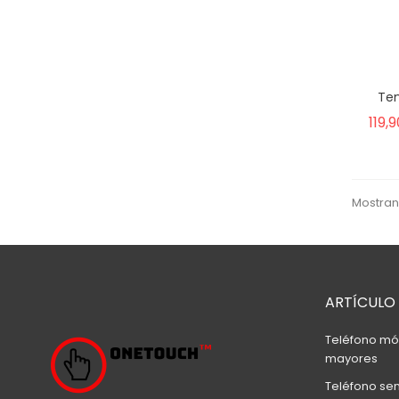
Ten
119,
Mostrand
ARTÍCULO
Teléfono móv
mayores
Teléfono sen