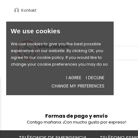
Kontakt
We use cookies
We use cookies to give you the best possible
experience on our website. By clicking OK, you
agree to our cookie policy. If you would like to
change your cookie preferences you may do so
I AGREE
I DECLINE
CHANGE MY PREFERENCES
Formas de pago y envío
Contigo mañana. ¡Con mucho gusto por expreso!
TELÉFONOS DE EMERGENCIA
TELÉFONO SENI