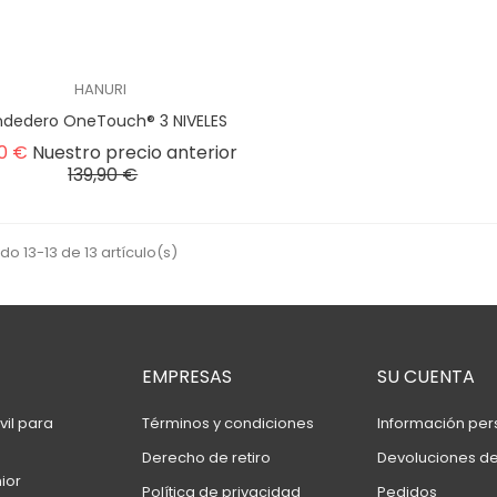
HANURI
dedero OneTouch® 3 NIVELES
Precio base
90 €
Nuestro precio anterior
Precio
139,90 €
o 13-13 de 13 artículo(s)
EMPRESAS
SU CUENTA
il para
Términos y condiciones
Información per
Derecho de retiro
Devoluciones d
ior
Política de privacidad
Pedidos