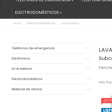

ELECTRODOMÉSTICOS

Inicio
Electrodomésticos
Lavandería
Teléfonos de emergencia
LAVA
Subc
Electrónica
Perch
En el exterior
Electrodomésticos
Hay 13 
Material de oficina
¡EN O
LIEF