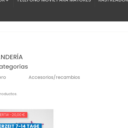

NDERÍA
ategorías
ero
Accesorios/recambios
productos.
FERTA!
-20,00 €
ERZEIT 7-14 TAGE