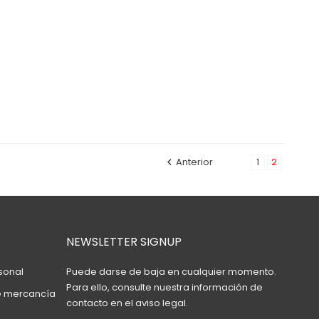
Anterior
1
2

NEWSLETTER SIGNUP
sonal
Puede darse de baja en cualquier momento.
Para ello, consulte nuestra información de
e mercancía
contacto en el aviso legal.