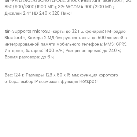
☎-PANZERGLASSCHUTZFOLIE; Shock Resistant; Bluetooth; 2G:
850/900/1800/1900 МГц; 3G: WCDMA 900/2100 МГц;
Дисплей 2.4” HD 240 x 320 Пикс!
☎-Supports microSD-карты до 32 ГБ, фонарик; FM-радио;
Bluetooth; Камера 2 МД без рук, контакты: до 500 записей в
интегрированной памяти мобильного телефона; MMS; GPRS;
Интернет, батарея: 1400 мАч; Резервное время: до 240 ч;
Время разговора: до 6 ч;
Вес: 124 г; Размеры: 128 x 60 x 15 мм; функция короткого
отбора; выбор IP возможен; функция Hotspot!