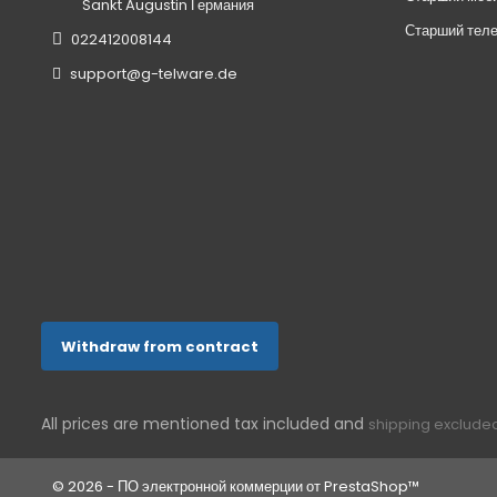
Sankt Augustin
Германия
Старший тел
022412008144
support@g-telware.de
Withdraw from contract
All prices are mentioned tax included and
shipping exclude
© 2026 - ПО электронной коммерции от PrestaShop™