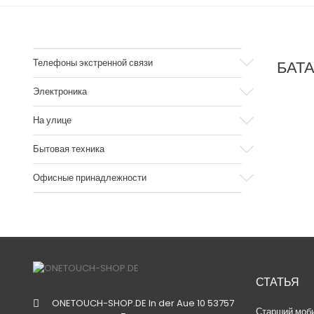
Телефоны экстренной связи
БАТ
Электроника
На улице
Бытовая техника
Офисные принадлежности
СТАТЬЯ
ONETOUCH-SHOP.DE
In der Aue 10
53757
Старший моб