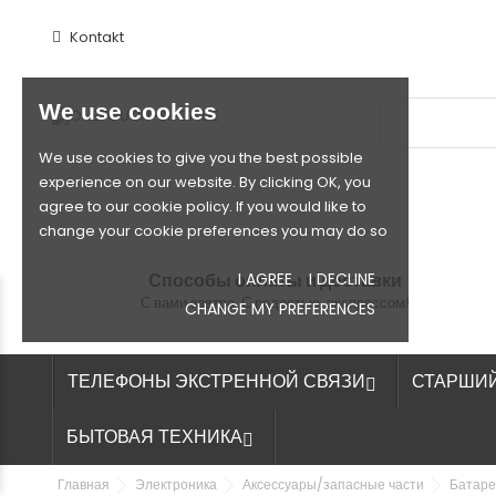
Kontakt
We use cookies
We use cookies to give you the best possible
experience on our website. By clicking OK, you
agree to our cookie policy. If you would like to
change your cookie preferences you may do so
Способы оплаты и доставки
I AGREE
I DECLINE
С вами завтра. С радостью, экспрессом!
CHANGE MY PREFERENCES
ТЕЛЕФОНЫ ЭКСТРЕННОЙ СВЯЗИ
СТАРШИ

БЫТОВАЯ ТЕХНИКА

Главная
Электроника
Аксессуары/запасные части
Батаре