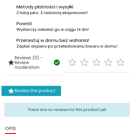
Metody płatności i wysyłki
Z tobą jutro. Z radością ekspresowo!
Powrót
Wystarczy odesłać go w ciągu 14 dni!
Przetestuj w domu bez wahania!
Zapłać dopiero po przetestowaniu towaru w domu!
Reviews (0) -







Review
moderation

Review the product
There are no reviews for this product yet.
OPIS