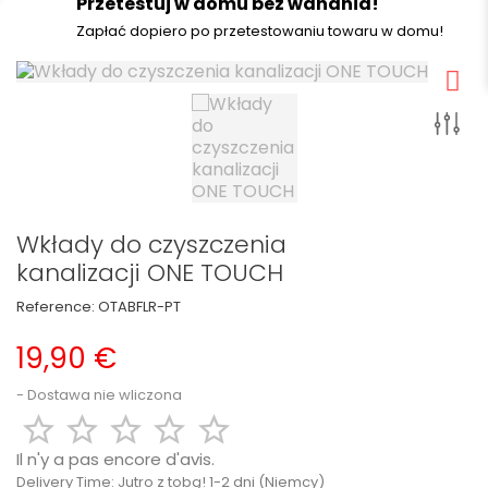
Przetestuj w domu bez wahania!
Zapłać dopiero po przetestowaniu towaru w domu!
Wkłady do czyszczenia
kanalizacji ONE TOUCH
Reference:
OTABFLR-PT
19,90 €
Dostawa nie wliczona





Il n'y a pas encore d'avis.
Delivery Time:
Jutro z tobą! 1-2 dni (Niemcy)