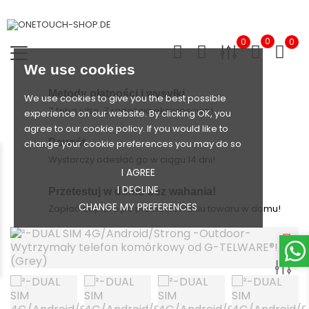
0
0
0
We use cookies
Metody płatności i wysyłki
We use cookies to give you the best possible
Z tobą jutro. Z radością ekspresowo!
experience on our website. By clicking OK, you
agree to our cookie policy. If you would like to
Powrót
change your cookie preferences you may do so
Wystarczy odesłać go w ciągu 14 dni!
I AGREE
I DECLINE
Przetestuj w domu bez wahania!
CHANGE MY PREFERENCES
Zapłać dopiero po przetestowaniu towaru w domu!