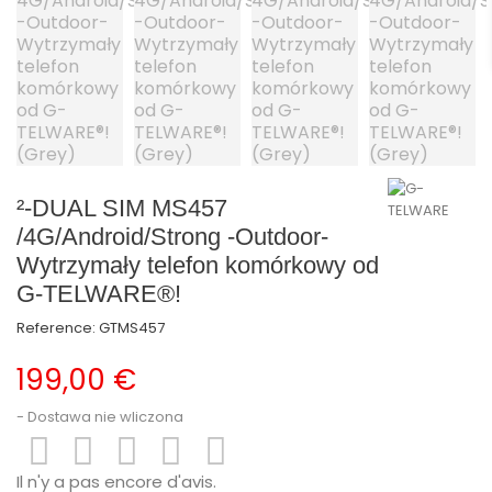
²-DUAL SIM MS457
/4G/Android/Strong -Outdoor-
Wytrzymały telefon komórkowy od
G-TELWARE®!
Reference:
GTMS457
199,00 €
Dostawa nie wliczona





Il n'y a pas encore d'avis.