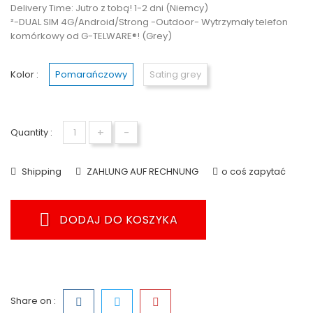
Delivery Time:
Jutro z tobą! 1-2 dni (Niemcy)
²-DUAL SIM 4G/Android/Strong -Outdoor- Wytrzymały telefon
komórkowy od G-TELWARE®! (Grey)
Kolor :
Pomarańczowy
Sating grey
+
-
Quantity :
Shipping
ZAHLUNG AUF RECHNUNG
o coś zapytać
DODAJ DO KOSZYKA
Share on :