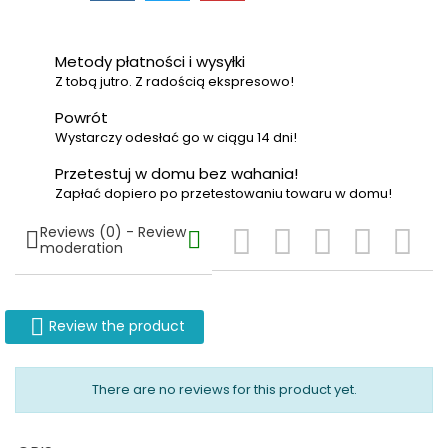
Metody płatności i wysyłki
Z tobą jutro. Z radością ekspresowo!
Powrót
Wystarczy odesłać go w ciągu 14 dni!
Przetestuj w domu bez wahania!
Zapłać dopiero po przetestowaniu towaru w domu!
Reviews (0) - Review







moderation

Review the product
There are no reviews for this product yet.