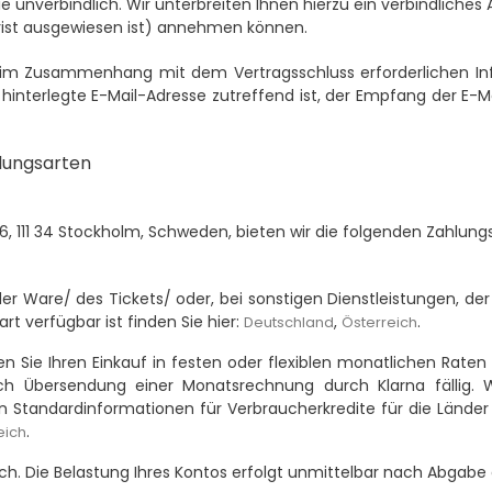
e unverbindlich. Wir unterbreiten Ihnen hierzu ein verbindliches 
Frist ausgewiesen ist) annehmen können.
 im Zusammenhang mit dem Vertragsschluss erforderlichen Info
 hinterlegte E-Mail-Adresse zutreffend ist, der Empfang der E-M
lungsarten
, 111 34 Stockholm, Schweden, bieten wir die folgenden Zahlungso
r Ware/ des Tickets/ oder, bei sonstigen Dienstleistungen, der 
t verfügbar ist finden Sie hier:
,
.
Deutschland
Österreich
n Sie Ihren Einkauf in festen oder flexiblen monatlichen Rat
h Übersendung einer Monatsrechnung durch Klarna fällig. W
andardinformationen für Verbraucherkredite für die Länder in 
.
eich
h. Die Belastung Ihres Kontos erfolgt unmittelbar nach Abgabe 