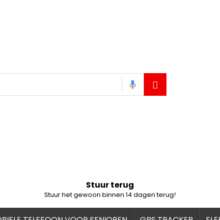
Stuur terug
Stuur het gewoon binnen 14 dagen terug!
BIELE TELEFOON VOOR SENIOREN
GPS TRACKER
ELE