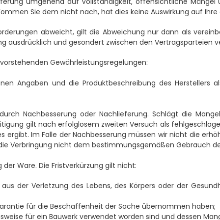
eferung umgehend auf Vollständigkeit, offensichtliche Mäng
Kommen Sie dem nicht nach, hat dies keine Auswirkung auf Ihre
rderungen abweicht, gilt die Abweichung nur dann als vereinb
ng ausdrücklich und gesondert zwischen den Vertragsparteien v
n vorstehenden Gewährleistungsregelungen:
nen Angaben und die Produktbeschreibung des Herstellers als
durch Nachbesserung oder Nachlieferung. Schlägt die Mangel
tigung gilt nach erfolglosem zweiten Versuch als fehlgeschlage
ergibt. Im Falle der Nachbesserung müssen wir nicht die erhöh
ern die Verbringung nicht dem bestimmungsgemäßen Gebrauch de
der Ware. Die Fristverkürzung gilt nicht:
us der Verletzung des Lebens, des Körpers oder der Gesundhe
 Garantie für die Beschaffenheit der Sache übernommen haben;
gsweise für ein Bauwerk verwendet worden sind und dessen Mang