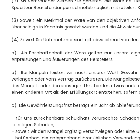
(2)
Als Verbraucher werden Sie gebeten, die Ware bei Li
Spediteur Beanstandungen schnellstmöglich mitzuteilen. 
(3)
Soweit ein Merkmal der Ware von den objektiven Anfo
über selbige in Kenntnis gesetzt wurden und die Abweichu
(4)
Soweit Sie Unternehmer sind, gilt abweichend von de
a)
Als Beschaffenheit der Ware gelten nur unsere eige
Anpreisungen und Äußerungen des Herstellers.
b)
Bei Mängeln leisten wir nach unserer Wahl Gewähr 
verlangen oder vom Vertrag zurücktreten. Die Mängelbesei
des Mangels oder den sonstigen Umständen etwas anderes 
einen anderen Ort als den Erfüllungsort entstehen, sof
c)
Die Gewährleistungsfrist beträgt ein Jahr ab Ablieferung 
- für uns zurechenbare schuldhaft verursachte Schäden a
sonstigen Schäden;
- soweit wir den Mangel arglistig verschwiegen oder eine
- bei Sachen, die entsprechend ihrer üblichen Verwendun