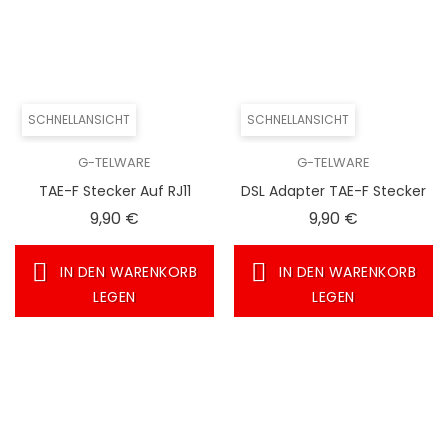
SCHNELLANSICHT
SCHNELLANSICHT
G-TELWARE
G-TELWARE
TAE-F Stecker Auf RJ11
DSL Adapter TAE-F Stecker
Buchse (4P4C) – Für
Auf RJ45 Buchse (8P2C) –
Preis
Preis
9,90 €
9,90 €
Telefonanschluss Von RJ11
Für Router/Modem An
Telefondose
IN DEN WARENKORB
IN DEN WARENKORB
LEGEN
LEGEN
SCHNELLANSICHT
SCHNELLANSICHT
G-TELWARE
G-TELWARE